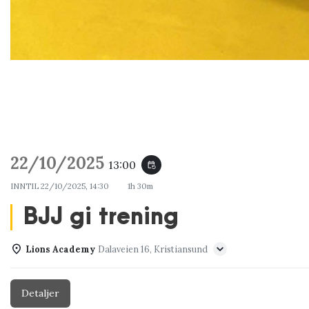
22/10/2025
13:00
event_repeat
INNTIL
22/10/2025, 14:30
1h 30m
BJJ gi trening
Lions Academy
Dalaveien 16, Kristiansund
Detaljer