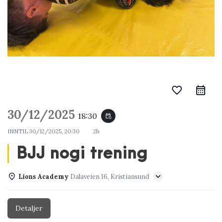
favorite_border
30/12/2025
18:30
event_repeat
INNTIL
30/12/2025, 20:30
2h
BJJ nogi trening
Lions Academy
Dalaveien 16, Kristiansund
Detaljer