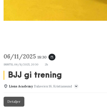
06/11/2025
18:30
event_repeat
INNTIL
06/11/2025, 20:30
2h
BJJ gi trening
Lions Academy
Dalaveien 16, Kristiansund
Detaljer