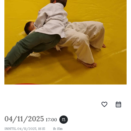
favorite_border
04/11/2025
17:00
event_repeat
INNTIL
04/11/2025, 18:15
1h 15m