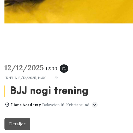
12/12/2025
12:00
event_repeat
INNTIL
12/12/2025, 14:00
2h
BJJ nogi trening
Lions Academy
Dalaveien 16, Kristiansund
Detaljer