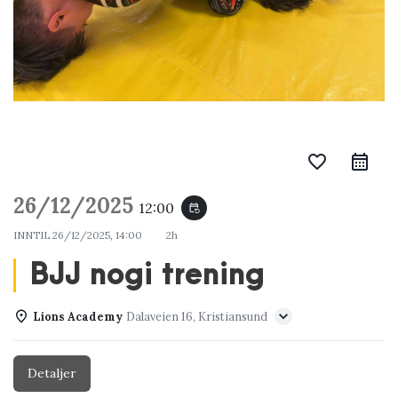
favorite_border
26/12/2025
12:00
event_repeat
INNTIL
26/12/2025, 14:00
2h
BJJ nogi trening
Lions Academy
Dalaveien 16, Kristiansund
Detaljer