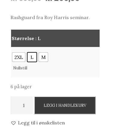
p
å
p
v
Rashguard fra Roy Harris seminar.
r
æ
i
r
n
e
Størrelse
: L
n
n
e
d
2XL
L
M
l
e
Nullstill
i
p
g
r
p
i
6 på lager
r
s
R
i
e
LEGG I HANDLEKURV
o
s
r
y
v
:
Legg til i ønskelisten
H
a
k
a
r
r