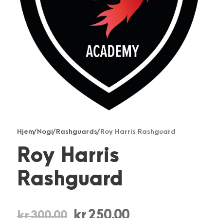
Hjem
/
Nogi
/
Rashguards
/ Roy Harris Rashguard
Roy Harris
Rashguard
O
N
kr
250,00
kr
300,00