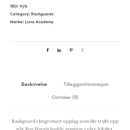
r
SKU:
N/A
:
r
Category:
Rashguards
k
2
i
Merke:
Lions Academy
r
5
s
0
R
3
,
a
0
0
s
0
0
h
,
.
g
0
u
0
a
Beskrivelse
Tilleggsinformasjon
.
r
Omtaler (0)
d
a
n
Rashguard i begrenset opplag som ble trykt opp
t
når Roy Harris hadde seminar i våre lokaler.